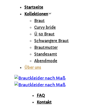
Skip
Skip
Startseite
links
to
Kollektionen
primary
Braut
navigation
Curvy bride
Skip
Ü 50 Braut
to
Schwangere Braut
content
Brautmutter
Standesamt
Abendmode
Über uns
FAQ
Kontakt