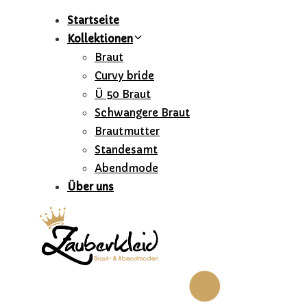
Skip
Skip
Startseite
links
to
Kollektionen
primary
Braut
navigation
Curvy bride
Skip
Ü 50 Braut
to
Schwangere Braut
content
Brautmutter
Standesamt
Abendmode
Über uns